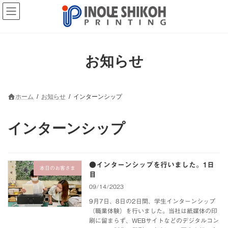
コ
ナ
ン
ビ
テ
ゲ
ン
ー
ツ
シ
へ
ョ
お知らせ
ス
ン
キ
に
ッ
移
プ
動
ホーム
お知らせ
インターンシップ
インターンシップ
●インターンシップを行いました。1日
本日のお客さま
目
09/14/2023
9月7日、8日の2日間、学生インターンシップ
（職業体験）を行いました。当社は紙媒体の印
刷に留まらず、WEBサイトなどのデジタルコン