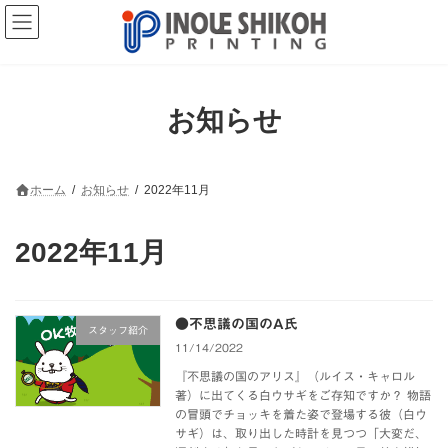
コ
ナ
ン
ビ
テ
ゲ
ン
ー
ツ
シ
へ
ョ
お知らせ
ス
ン
キ
に
ッ
移
プ
動
ホーム
お知らせ
2022年11月
2022年11月
●不思議の国のA氏
スタッフ紹介
11/14/2022
『不思議の国のアリス』（ルイス・キャロル
著）に出てくる白ウサギをご存知ですか？ 物語
の冒頭でチョッキを着た姿で登場する彼（白ウ
サギ）は、取り出した時計を見つつ「大変だ、