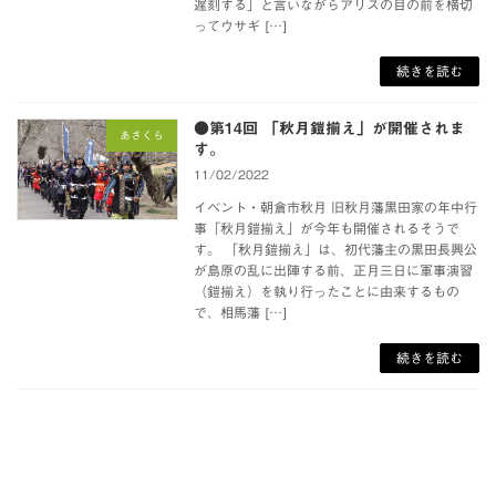
遅刻する」と言いながらアリスの目の前を横切
ってウサギ […]
続きを読む
●第14回 「秋月鎧揃え」が開催されま
あさくら
す。
11/02/2022
イベント・朝倉市秋月 旧秋月藩黒田家の年中行
事「秋月鎧揃え」が今年も開催されるそうで
す。 「秋月鎧揃え」は、初代藩主の黒田長興公
が島原の乱に出陣する前、正月三日に軍事演習
（鎧揃え）を執り行ったことに由来するもの
で、相馬藩 […]
続きを読む